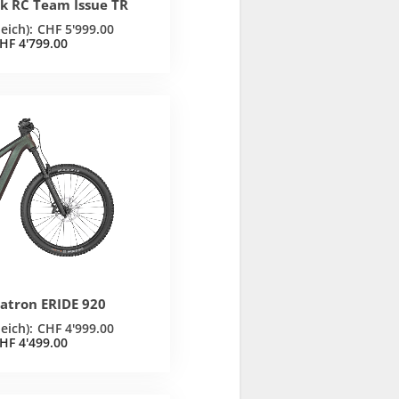
rk RC Team Issue TR
CHF
5'999.00
HF
4'799.00
Patron ERIDE 920
CHF
4'999.00
HF
4'499.00