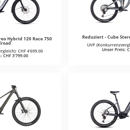
Reduziert - Cube Ste
reo Hybrid 120 Race 750
lroad
C
CHF
4'699.00
CHF
3'799.00