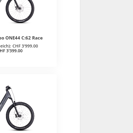
reo ONE44 C:62 Race
CHF
3'999.00
HF
3'399.00