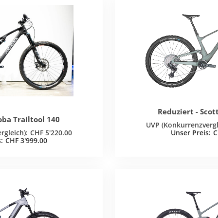
Reduziert - Scot
oba Trailtool 140
CHF
5'220.00
C
CHF
3'999.00