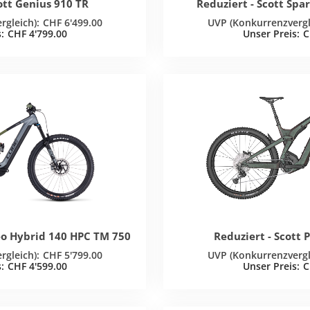
ott Genius 910 TR
Reduziert - Scott Spa
CHF
6'499.00
CHF
4'799.00
C
eo Hybrid 140 HPC TM 750
Reduziert - Scott 
CHF
5'799.00
CHF
4'599.00
C