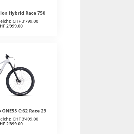
tion Hybrid Race 750
CHF
3'799.00
HF
2'999.00
o ONE55 C:62 Race 29
CHF
3'499.00
HF
2'899.00