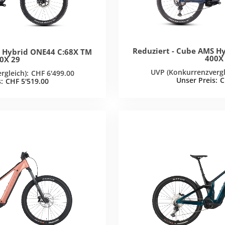
Reduziert - Cube AMS H
S Hybrid ONE44 C:68X TM
400X
0X 29
CHF
6'499.00
C
CHF
5'519.00