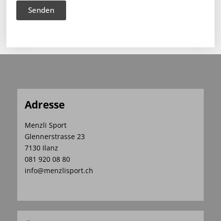
Senden
Adresse
Menzli Sport
Glennerstrasse 23
7130 Ilanz
081 920 08 80
info@menzlisport.ch