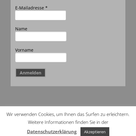
E-Mailadresse *
Name
Vorname
Wir verwenden Cookies, um Ihnen das Surfen zu erleichtern.
Copyright Menzli Sport –
Impressum
–
Weitere Informationen finden Sie in der
Datenschutzerklärung
Datenschutzerklärung
.
Akzeptieren