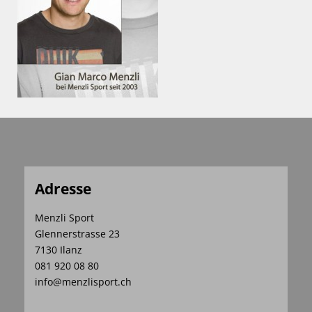
Adresse
Menzli Sport
Glennerstrasse 23
7130 Ilanz
081 920 08 80
info@menzlisport.ch