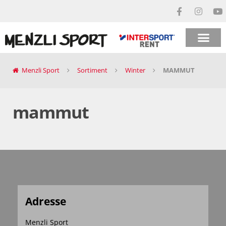
Menzli Sport
Sortiment
Winter
MAMMUT
mammut
Adresse
Menzli Sport