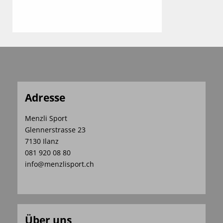
Adresse
Menzli Sport
Glennerstrasse 23
7130 Ilanz
081 920 08 80
info@menzlisport.ch
Über uns