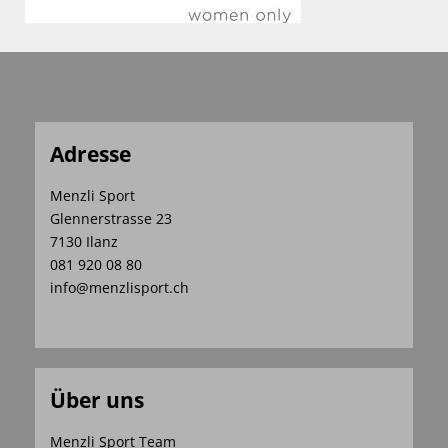
Adresse
Menzli Sport
Glennerstrasse 23
7130 Ilanz
081 920 08 80
info@menzlisport.ch
Über uns
Menzli Sport Team