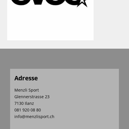
Adresse
Menzli Sport
Glennerstrasse 23
7130 Ilanz
081 920 08 80
info@menzlisport.ch