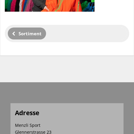
Sortiment
Adresse
Menzli Sport
Glennerstrasse 23