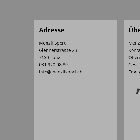
Adresse
Übe
Menzli Sport
Menz
Glennerstrasse 23
Konta
7130 Ilanz
Offen
081 920 08 80
Gesch
info@menzlisport.ch
Enga