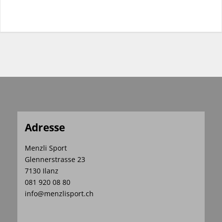
Adresse
Menzli Sport
Glennerstrasse 23
7130 Ilanz
081 920 08 80
info@menzlisport.ch