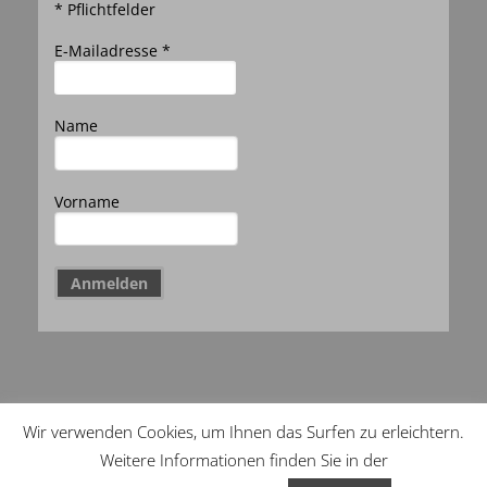
* Pflichtfelder
E-Mailadresse *
Name
Vorname
Wir verwenden Cookies, um Ihnen das Surfen zu erleichtern.
Copyright Menzli Sport –
Impressum
–
Weitere Informationen finden Sie in der
Datenschutzerklärung