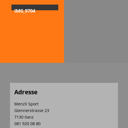
IMG_9704
Adresse
Menzli Sport
Glennerstrasse 23
7130 Ilanz
081 920 08 80