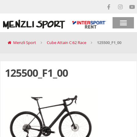
Menzli Sport
Cube Attain C:62 Race
125500_F1_00
125500_F1_00