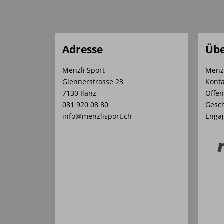
Adresse
Übe
Menzli Sport
Menz
Glennerstrasse 23
Konta
7130 Ilanz
Offen
081 920 08 80
Gesch
info@menzlisport.ch
Enga