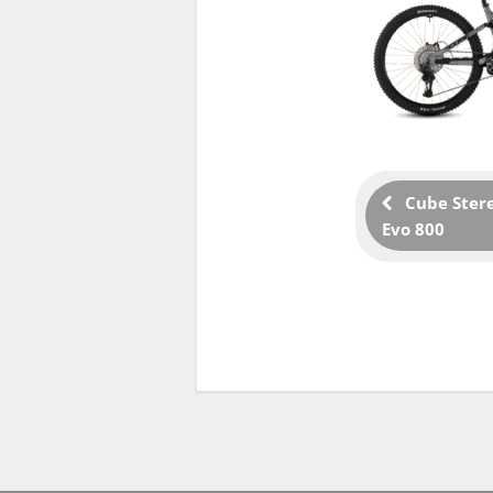
Cube Ster
Evo 800