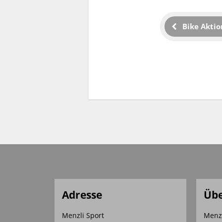
Bike Aktio
Adresse
Übe
Menzli Sport
Menz