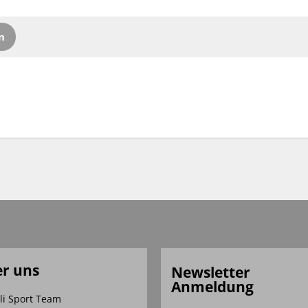
n
r uns
Newsletter
Anmeldung
li Sport Team