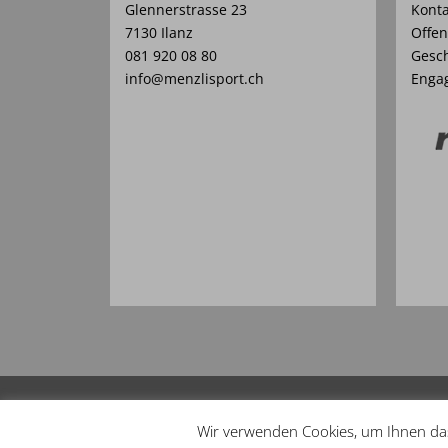
Glennerstrasse 23
Konta
7130 Ilanz
Offen
081 920 08 80
Gesch
info@menzlisport.ch
Enga
Copyright Menzli Sport –
Impressum
–
Datenschu
Wir verwenden Cookies, um Ihnen das 