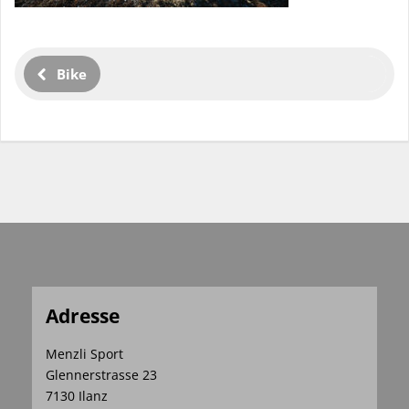
Bike
Adresse
Menzli Sport
Glennerstrasse 23
7130 Ilanz