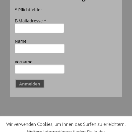
* Pflichtfelder
E-Mailadresse *
Name
Vorname
Wir verwenden Cookies, um Ihnen das Surfen zu erleichtern.
Copyright Menzli Sport –
Impressum
–
Weitere Informationen finden Sie in der