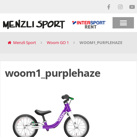
Menzli Sport
Woom GO 1
WOOM1_PURPLEHAZE
woom1_purplehaze