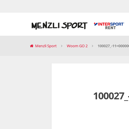
Menzli Sport
Woom GO 2
100027_-11=0000
100027_