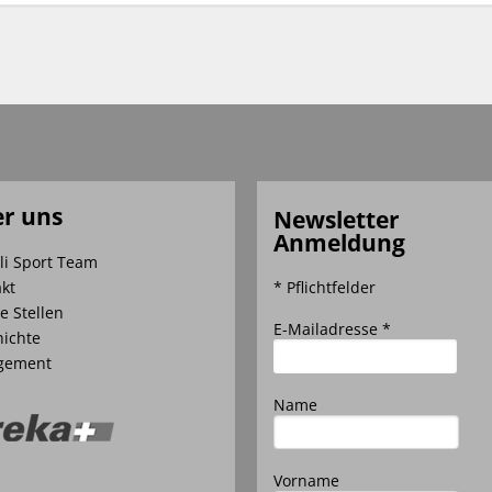
r uns
Newsletter
Anmeldung
li Sport Team
kt
* Pflichtfelder
e Stellen
E-Mailadresse *
ichte
gement
Name
Vorname