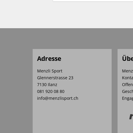
Adresse
Übe
Menzli Sport
Menz
Glennerstrasse 23
Konta
7130 Ilanz
Offen
081 920 08 80
Gesch
info@menzlisport.ch
Enga